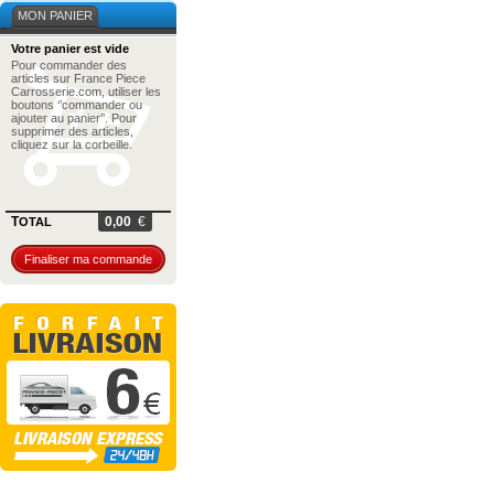
MON PANIER
Votre panier est vide
Pour commander des
articles sur France Piece
Carrosserie.com, utiliser les
boutons ‘’commander ou
ajouter au panier’’. Pour
supprimer des articles,
cliquez sur la corbeille.
T
0,00
€
OTAL