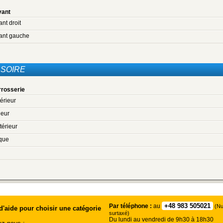
vant
ant droit
vant gauche
SOIRE
rrosserie
érieur
ieur
térieur
ique
+48 983 505021
Par téléphone :
au
(Nu
d'aide pour choisir une catégorie
surtaxé)
Du lundi au vendredi de 9h30 à 18h30