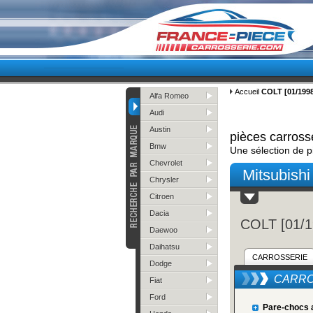
Accueil
COLT [01/1998
Alfa Romeo
Audi
Austin
pièces carross
Bmw
Une sélection de p
Chevrolet
Mitsubishi
Chrysler
Citroen
Dacia
COLT [01/1
Daewoo
Daihatsu
CARROSSERIE
Dodge
CARRO
Fiat
Ford
Pare-chocs 