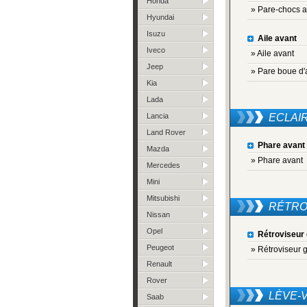
Honda
» Pare-chocs a
Hyundai
Isuzu
Aile avant
Iveco
» Aile avant
Jeep
» Pare boue d'a
Kia
Lada
Lancia
ECLAI
Land Rover
Phare avant
Mazda
» Phare avant
Mercedes
Mini
Mitsubishi
RÉTRO
Nissan
Opel
Rétroviseur
Peugeot
» Rétroviseur 
Renault
Rover
LÈVE-
Saab