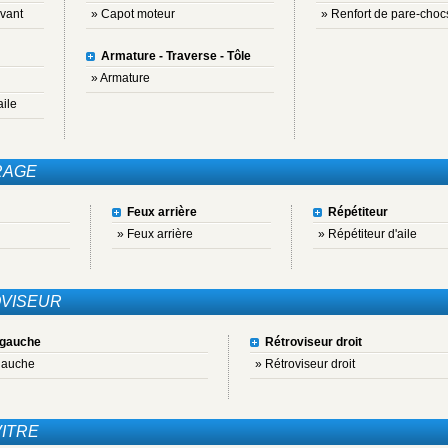
vant
» Capot moteur
» Renfort de pare-choc
Armature - Traverse - Tôle
» Armature
ile
RAGE
Feux arrière
Répétiteur
» Feux arrière
» Répétiteur d'aile
VISEUR
 gauche
Rétroviseur droit
gauche
» Rétroviseur droit
VITRE