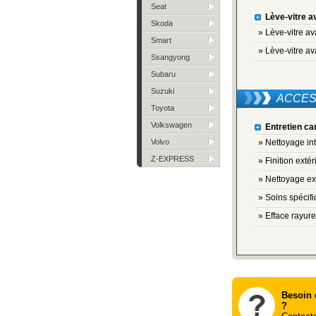
Seat
Lève-vitre a
Skoda
» Lève-vitre av
Smart
» Lève-vitre a
Ssangyong
Subaru
Suzuki
ACCES
Toyota
Volkswagen
Entretien ca
Volvo
» Nettoyage int
Z-EXPRESS
» Finition extér
» Nettoyage ex
» Soins spécif
» Efface rayure
Besoin 
?