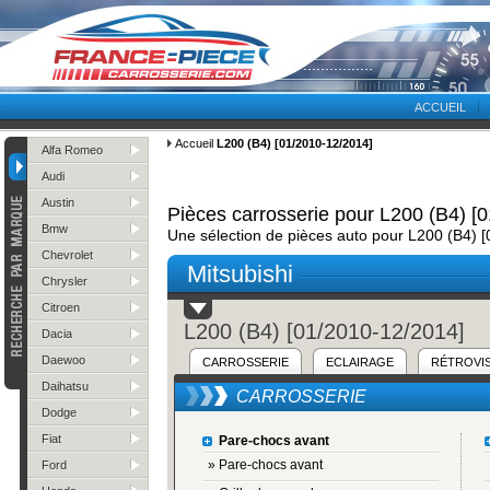
ACCUEIL
Accueil
L200 (B4) [01/2010-12/2014]
Alfa Romeo
Audi
Austin
Pièces carrosserie pour L200 (B4) [
Bmw
Une sélection de pièces auto pour L200 (B4) 
Chevrolet
Mitsubishi
Chrysler
Citroen
L200 (B4) [01/2010-12/2014]
Dacia
Daewoo
CARROSSERIE
ECLAIRAGE
RÉTROVI
Daihatsu
CARROSSERIE
Dodge
Fiat
Pare-chocs avant
» Pare-chocs avant
Ford