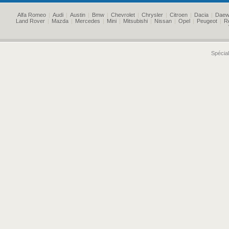
Alfa Romeo
|
Audi
|
Austin
|
Bmw
|
Chevrolet
|
Chrysler
|
Citroen
|
Dacia
|
Daew
Land Rover
|
Mazda
|
Mercedes
|
Mini
|
Mitsubishi
|
Nissan
|
Opel
|
Peugeot
|
R
Spécial