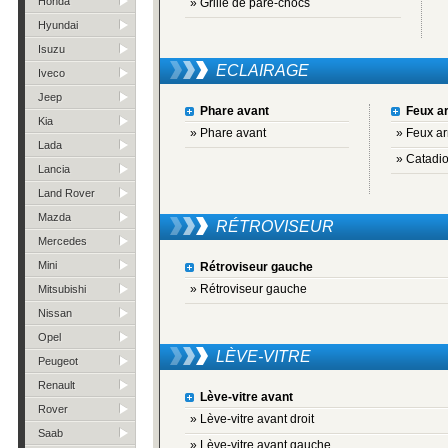
Honda
» Grille de pare-chocs
Hyundai
Isuzu
ECLAIRAGE
Iveco
Jeep
Phare avant
Feux ar
Kia
» Phare avant
» Feux ar
Lada
» Catadio
Lancia
Land Rover
Mazda
RÉTROVISEUR
Mercedes
Mini
Rétroviseur gauche
» Rétroviseur gauche
Mitsubishi
Nissan
Opel
LÈVE-VITRE
Peugeot
Renault
Lève-vitre avant
Rover
» Lève-vitre avant droit
Saab
» Lève-vitre avant gauche