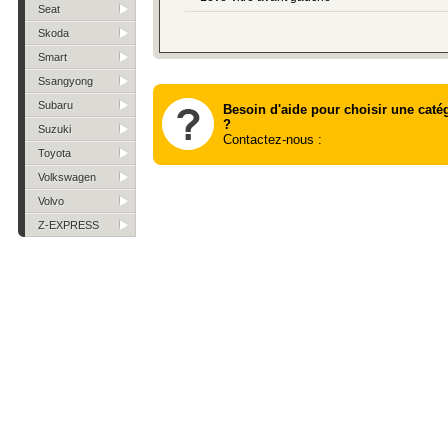
Seat
Skoda
Smart
Ssangyong
Subaru
Besoin d'aide pour choisir une caté
?
Suzuki
Contactez-nous :
Toyota
Volkswagen
Volvo
Z-EXPRESS