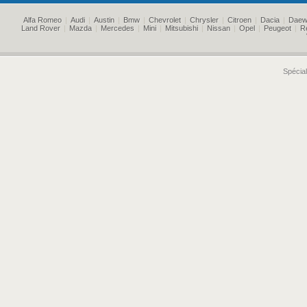
Alfa Romeo
|
Audi
|
Austin
|
Bmw
|
Chevrolet
|
Chrysler
|
Citroen
|
Dacia
|
Daew
Land Rover
|
Mazda
|
Mercedes
|
Mini
|
Mitsubishi
|
Nissan
|
Opel
|
Peugeot
|
R
Spécial