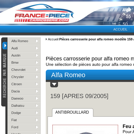
ACCUEIL
Accueil
Pièces carrosserie pour alfa romeo modèle 159 
Alfa Romeo
Audi
Austin
Pièces carrosserie pour alfa romeo
Bmw
Une sélection de pièces auto pour alfa rome
Chevrolet
Alfa Romeo
Chrysler
Citroen
Dacia
159 [APRES 09/2005]
Daewoo
Daihatsu
ANTIBROUILLARD
Dodge
Fiat
Feu a
Ford
Pour 