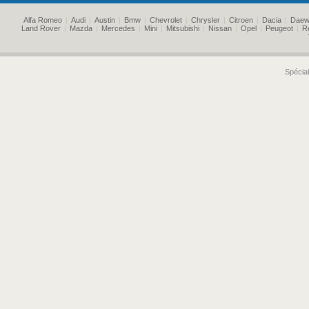
Alfa Romeo
|
Audi
|
Austin
|
Bmw
|
Chevrolet
|
Chrysler
|
Citroen
|
Dacia
|
Daew
Land Rover
|
Mazda
|
Mercedes
|
Mini
|
Mitsubishi
|
Nissan
|
Opel
|
Peugeot
|
R
Spécial