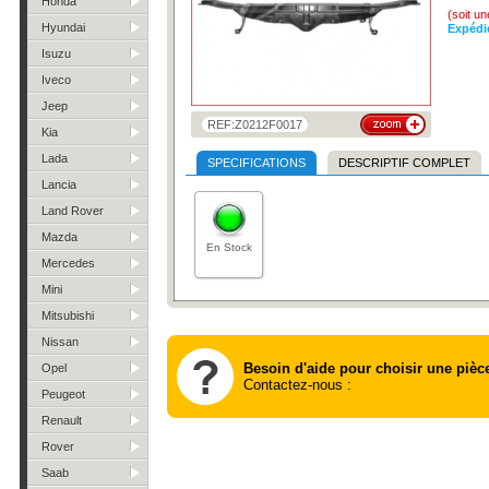
Honda
(soit u
Hyundai
Expédi
Isuzu
Iveco
Jeep
REF:Z0212F0017
Kia
Lada
SPECIFICATIONS
DESCRIPTIF COMPLET
Lancia
Land Rover
Mazda
En Stock
Mercedes
Mini
Mitsubishi
Nissan
Besoin d'aide pour choisir une pièc
Opel
Contactez-nous :
Peugeot
Renault
Rover
Saab