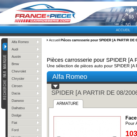
ACCUEIL
Accueil
Pièces carrosserie pour SPIDER [A PARTIR DE 0
Alfa Romeo
Audi
Austin
Pièces carrosserie pour SPIDER [A
Bmw
Une sélection de pièces auto pour SPIDER [A
Chevrolet
Alfa Romeo
Chrysler
Citroen
SPIDER [A PARTIR DE 08/200
Dacia
Daewoo
ARMATURE
Daihatsu
Dodge
Face
Fiat
Pour 
Ford
103