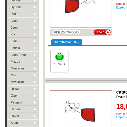
Honda
(soit u
Hyundai
Expédi
Isuzu
Iveco
Jeep
REF:Z0370F0040
Kia
Lada
SPECIFICATIONS
Lancia
Land Rover
Mazda
En Stock
Mercedes
Mini
Mitsubishi
Nissan
cata
Opel
Pour 
Peugeot
18,
Renault
(soit u
Rover
Expédi
Saab