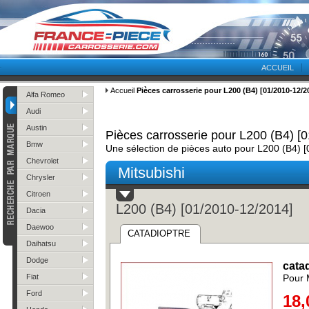
ACCUEIL
Accueil
Pièces carrosserie pour L200 (B4) [01/2010-12/2
Alfa Romeo
Audi
Austin
Pièces carrosserie pour L200 (B4) [
Bmw
Une sélection de pièces auto pour L200 (B4) 
Chevrolet
Mitsubishi
Chrysler
Citroen
L200 (B4) [01/2010-12/2014]
Dacia
Daewoo
CATADIOPTRE
Daihatsu
Dodge
catad
Fiat
Pour 
Ford
18,