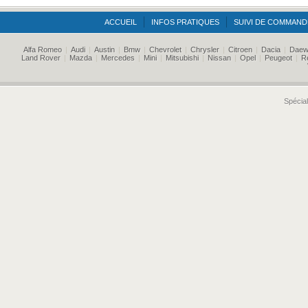
ACCUEIL
INFOS PRATIQUES
SUIVI DE COMMAND
Alfa Romeo
|
Audi
|
Austin
|
Bmw
|
Chevrolet
|
Chrysler
|
Citroen
|
Dacia
|
Daew
Land Rover
|
Mazda
|
Mercedes
|
Mini
|
Mitsubishi
|
Nissan
|
Opel
|
Peugeot
|
R
Spécial