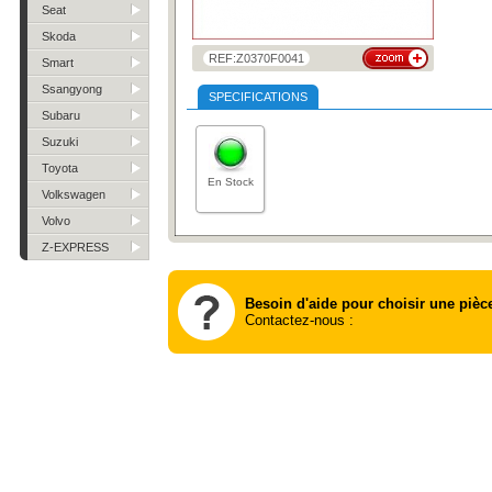
Seat
Skoda
REF:Z0370F0041
Smart
Ssangyong
SPECIFICATIONS
Subaru
Suzuki
Toyota
En Stock
Volkswagen
Volvo
Z-EXPRESS
Besoin d'aide pour choisir une pièc
Contactez-nous :