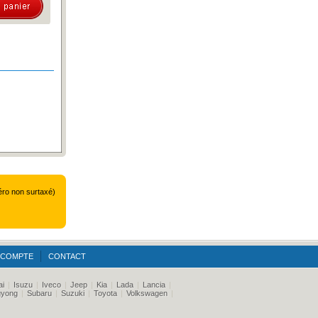
o non surtaxé)
 COMPTE
CONTACT
ai
|
Isuzu
|
Iveco
|
Jeep
|
Kia
|
Lada
|
Lancia
|
gyong
|
Subaru
|
Suzuki
|
Toyota
|
Volkswagen
|