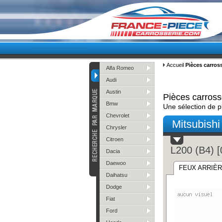
Accueil
Pièces carross
Alfa Romeo
Audi
Austin
Pièces carross
Bmw
Une sélection de p
Chevrolet
Mitsubishi
Chrysler
Citroen
L200 (B4) 
Dacia
Daewoo
FEUX ARRIÈ
Daihatsu
Dodge
Fiat
Ford