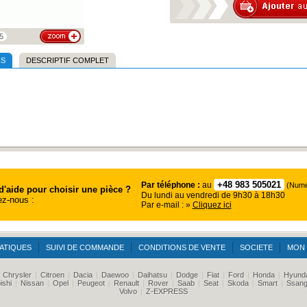
5
NS
DESCRIPTIF COMPLET
+48 983 505021
Par téléphone :
au
(Numér
d'aide pour choisir une pièce ?
Du lundi au vendredi de 9h30 à 18h30
z-nous :
Par e-mail : »
Cliquez ici
ATIQUES
SUIVI DE COMMANDE
CONDITIONS DE VENTE
SOCIETE
MON
|
Chrysler
|
Citroen
|
Dacia
|
Daewoo
|
Daihatsu
|
Dodge
|
Fiat
|
Ford
|
Honda
|
Hyund
ishi
|
Nissan
|
Opel
|
Peugeot
|
Renault
|
Rover
|
Saab
|
Seat
|
Skoda
|
Smart
|
Ssan
Volvo
|
Z-EXPRESS