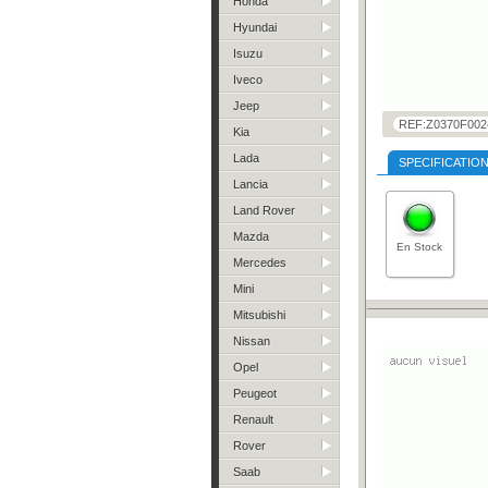
Honda
Hyundai
Isuzu
Iveco
Jeep
REF:Z0370F002
Kia
Lada
SPECIFICATIO
Lancia
Land Rover
Mazda
En Stock
Mercedes
Mini
Mitsubishi
Nissan
Opel
Peugeot
Renault
Rover
Saab