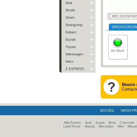
Seat
Skoda
REF:Z0370F002
Smart
Ssangyong
SPECIFICATIO
Subaru
Suzuki
Toyota
En Stock
Volkswagen
Volvo
Z-EXPRESS
Besoin 
Contacte
ACCUEIL
INFOS PR
Alfa Romeo
|
Audi
|
Austin
|
Bmw
|
Chevrolet
Land Rover
|
Mazda
|
Mercedes
|
Mini
|
Mitsub