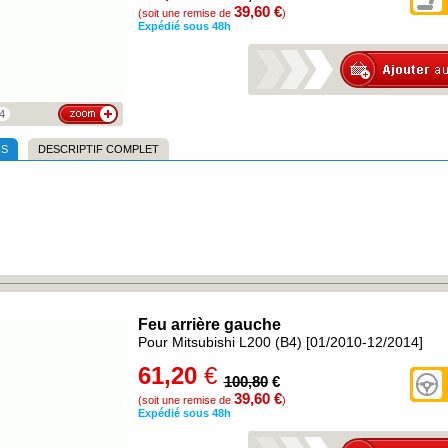
39,60 €
(soit une remise de
)
Expédié sous 48h
4
NS
DESCRIPTIF COMPLET
Feu arrière gauche
Pour Mitsubishi L200 (B4) [01/2010-12/2014]
61,20
€
100,80
€
39,60 €
(soit une remise de
)
Expédié sous 48h