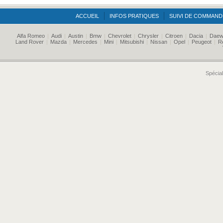
ACCUEIL
INFOS PRATIQUES
SUIVI DE COMMAND
Alfa Romeo
|
Audi
|
Austin
|
Bmw
|
Chevrolet
|
Chrysler
|
Citroen
|
Dacia
|
Daew
Land Rover
|
Mazda
|
Mercedes
|
Mini
|
Mitsubishi
|
Nissan
|
Opel
|
Peugeot
|
R
Spécial