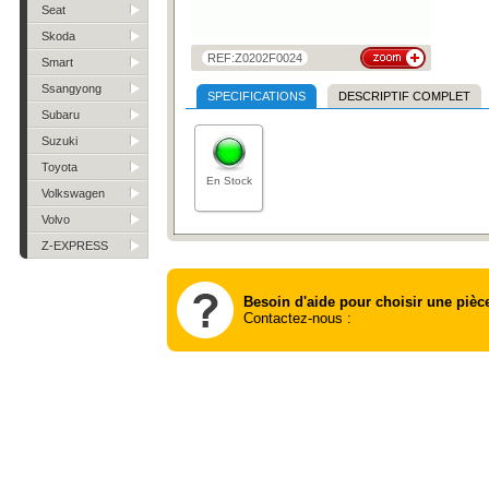
Seat
Skoda
REF:Z0202F0024
Smart
Ssangyong
SPECIFICATIONS
DESCRIPTIF COMPLET
Subaru
Suzuki
Toyota
En Stock
Volkswagen
Volvo
Z-EXPRESS
Besoin d'aide pour choisir une pièc
Contactez-nous :