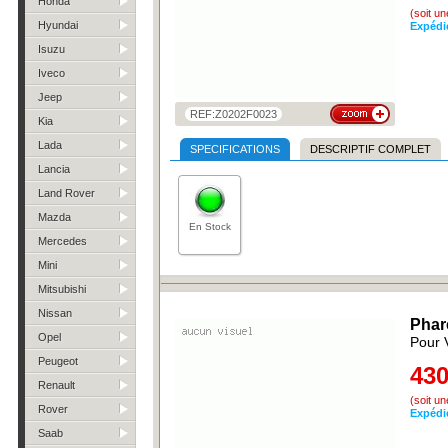
Honda
(soit u
Hyundai
Expédi
Isuzu
Iveco
Jeep
REF:Z0202F0023
Kia
Lada
SPECIFICATIONS
DESCRIPTIF COMPLET
Lancia
Land Rover
Mazda
En Stock
Mercedes
Mini
Mitsubishi
Nissan
Phar
Opel
Pour 
Peugeot
430
Renault
(soit u
Rover
Expédi
Saab