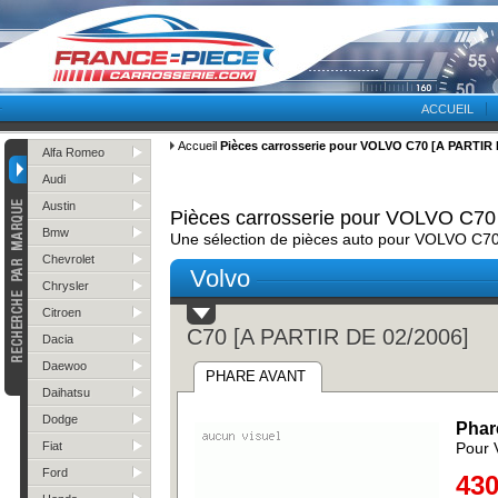
ACCUEIL
Accueil
Pièces carrosserie pour VOLVO C70 [A PARTIR 
Alfa Romeo
Audi
Austin
Pièces carrosserie pour VOLVO C70
Bmw
Une sélection de pièces auto pour VOLVO C7
Chevrolet
Volvo
Chrysler
Citroen
C70 [A PARTIR DE 02/2006]
Dacia
Daewoo
PHARE AVANT
Daihatsu
Dodge
Phar
Fiat
Pour 
Ford
430