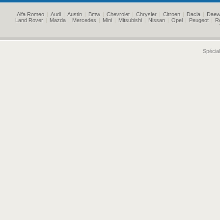
Alfa Romeo
|
Audi
|
Austin
|
Bmw
|
Chevrolet
|
Chrysler
|
Citroen
|
Dacia
|
Daew
Land Rover
|
Mazda
|
Mercedes
|
Mini
|
Mitsubishi
|
Nissan
|
Opel
|
Peugeot
|
R
Spécial