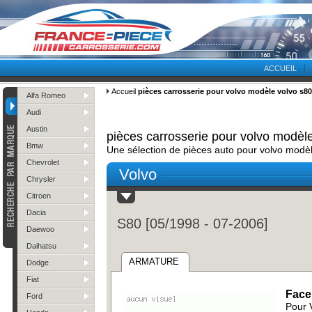
ACCUEIL
Accueil
pièces carrosserie pour volvo modèle volvo s8
Alfa Romeo
Audi
Austin
pièces carrosserie pour volvo modè
Bmw
Une sélection de pièces auto pour volvo mod
Chevrolet
Volvo
Chrysler
Citroen
Dacia
S80 [05/1998 - 07-2006]
Daewoo
Daihatsu
ARMATURE
Dodge
Fiat
Face
Ford
Pour 