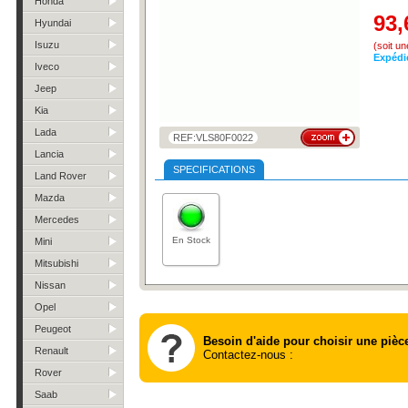
Honda
93,
Hyundai
Isuzu
(soit u
Expédi
Iveco
Jeep
Kia
Lada
REF:VLS80F0022
Lancia
SPECIFICATIONS
Land Rover
Mazda
Mercedes
En Stock
Mini
Mitsubishi
Nissan
Opel
Peugeot
Besoin d'aide pour choisir une pièc
Renault
Contactez-nous :
Rover
Saab